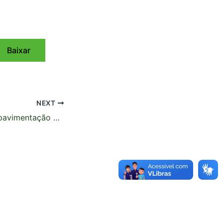
Baixar
NEXT
Deracre executa pavimentação do pátio do Instituto de Defesa Agropecuária e Florestal do Acre