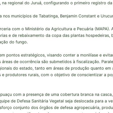
na regional do Juruá, configurando o primeiro registro da 
da nos municípios de Tabatinga, Benjamin Constant e Uruc
rceria com o Ministério da Agricultura e Pecuária (MAPA).
árias e de rebaixamento da copa das plantas hospedeiras, 
nação do fungo.
m pontos estratégicos, visando conter a monilíase e evita
 áreas de ocorrência são submetidos à fiscalização. Paral
ionais do estado, tanto em áreas de produção quanto em á
s e produtores rurais, com o objetivo de conscientizar a 
upuaçu com a presença de uma cobertura branca na casca,
uipe de Defesa Sanitária Vegetal seja deslocada para a ve
esforço conjunto dos órgãos de defesa agropecuária, produ