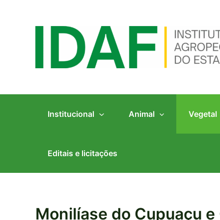
Ir
para
o
conteúdo
Institucional
Animal
Vegetal
Editais e licitações
Monilíase do Cupuaçu e