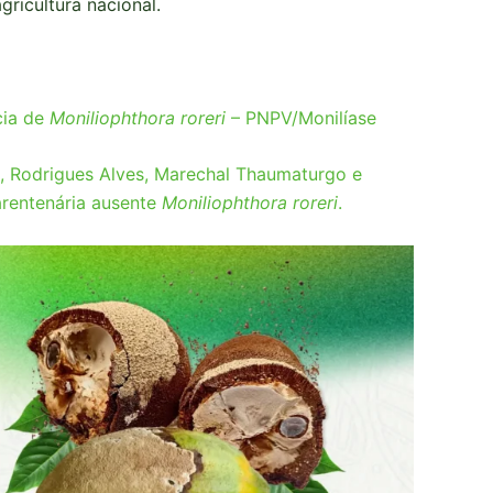
ricultura nacional.
cia de
Moniliophthora roreri
– PNPV/Monilíase
a, Rodrigues Alves, Marechal Thaumaturgo e
rentenária ausente
Moniliophthora roreri
.