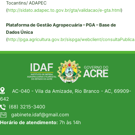
Tocantins/ ADAPEC
(
http://sidato.adapec.to.gov.br/gta/validacao/e-gta.html
)
Plataforma de Gestão Agropecuária – PGA – Base de
Dados Única
(
http://pga.agricultura.gov.br/sispga/webclient/consultaPublica
AC-040 - Vila da Amizade, Rio Branco - AC, 69909-
642
(68) 3215-3400
gabinete.idaf@gmail.com
Horário de atendimento:
7h às 14h