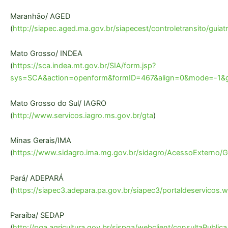
Maranhão/ AGED
(
http://siapec.aged.ma.gov.br/siapecest/controletransito/guiat
Mato Grosso/ INDEA
(
https://sca.indea.mt.gov.br/SIA/form.jsp?
sys=SCA&action=openform&formID=467&align=0&mode=-1&got
Mato Grosso do Sul/ IAGRO
(
http://www.servicos.iagro.ms.gov.br/gta
)
Minas Gerais/IMA
(
https://www.sidagro.ima.mg.gov.br/sidagro/AcessoExterno/G
Pará/ ADEPARÁ
(
https://siapec3.adepara.pa.gov.br/siapec3/portaldeservicos.
Paraíba/ SEDAP
(
http://pga.agricultura.gov.br/sispga/webclient/consultaPublica