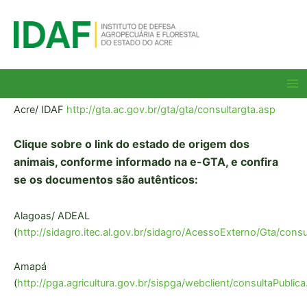
Ir
para
o
conteúdo
Ma
Me
Acre/ IDAF
http://gta.ac.gov.br/gta/gta/consultargta.asp
Clique sobre o link do estado de origem dos
animais, conforme informado na e-GTA, e confira
se os documentos são autênticos:
Alagoas/ ADEAL
(
http://sidagro.itec.al.gov.br/sidagro/AcessoExterno/Gta/cons
Amapá
(
http://pga.agricultura.gov.br/sispga/webclient/consultaPublica