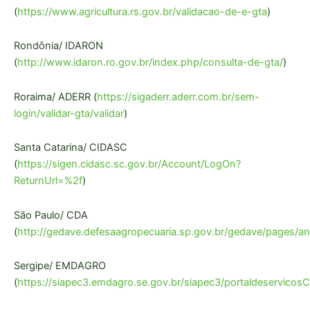
(
https://www.agricultura.rs.gov.br/validacao-de-e-gta
)
Rondônia/ IDARON
(
http://www.idaron.ro.gov.br/index.php/consulta-de-gta/
)
Roraima/ ADERR (
https://sigaderr.aderr.com.br/sem-
login/validar-gta/validar
)
Santa Catarina/ CIDASC
(
https://sigen.cidasc.sc.gov.br/Account/LogOn?
ReturnUrl=%2f
)
São Paulo/ CDA
(
http://gedave.defesaagropecuaria.sp.gov.br/gedave/pages/an
Sergipe/ EMDAGRO
(
https://siapec3.emdagro.se.gov.br/siapec3/portaldeservicos