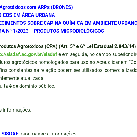
e Agrotóxicos com ARPs (DRONES)
XICOS EM ÁREA URBANA
RECIMENTOS SOBRE CAPINA QUÍMICA EM AMBIENTE URBAN
A Nº 1/2023 – PRODUTOS MICROBIOLÓGICOS
dutos Agrotóxicos (CPA) (Art. 5º e 6º Lei Estadual 2.843/14)
p://sisdaf.ac.gov.br/sisdaf
e em seguida, no campo superior dire
odutos agrotóxicos homologados para uso no Acre, clicar em “C
fins constantes na relação podem ser utilizados, comercializado
ntemente atualizada.
ulta é de domínio público.
s informações.
– SISDAF
para maiores informações.