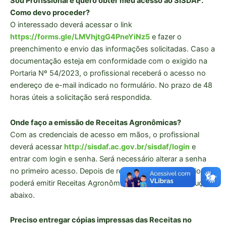
Sou Profissional e quero obter meu acesso ao SISDAF.
Como devo proceder?
O interessado deverá acessar o link
https://forms.gle/LMVhjtgG4PneYiNz5
e fazer o
preenchimento e envio das informações solicitadas. Caso a
documentação esteja em conformidade com o exigido na
Portaria Nº 54/2023, o profissional receberá o acesso no
endereço de e-mail indicado no formulário. No prazo de 48
horas úteis a solicitação será respondida.
Onde faço a emissão de Receitas Agronômicas?
Com as credenciais de acesso em mãos, o profissional
deverá acessar
http://sisdaf.ac.gov.br/sisdaf/login
e
entrar com login e senha. Será necessário alterar a senha
no primeiro acesso. Depois de realizado login, o usuário
poderá emitir Receitas Agronômicas seguindo as instruções
abaixo.
Preciso entregar cópias impressas das Receitas no