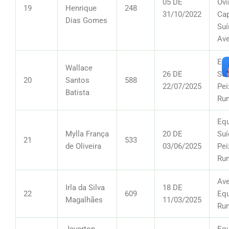
05 DE
Ovi
19
Henrique
248
31/10/2022
Cap
Dias Gomes
Suí
Av
Equ
Wallace
26 DE
Suí
20
Santos
588
22/07/2025
Pei
Batista
Ru
Equ
Mylla França
20 DE
Suí
21
533
de Oliveira
03/06/2025
Pei
Ru
Ave
Irla da Silva
18 DE
22
609
Equ
Magalhães
11/03/2025
Ru
Jeverton
Equ