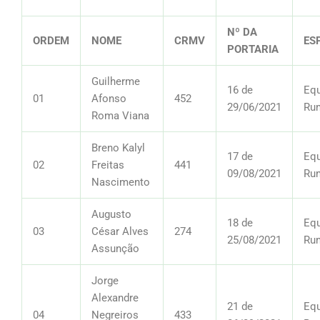
Nº DA
ORDEM
NOME
CRMV
ES
PORTARIA
Guilherme
16 de
Equ
01
Afonso
452
29/06/2021
Ru
Roma Viana
Breno Kalyl
17 de
Equ
02
Freitas
441
09/08/2021
Ru
Nascimento
Augusto
18 de
Equ
03
César Alves
274
25/08/2021
Ru
Assunção
Jorge
Alexandre
21 de
Equ
04
Negreiros
433