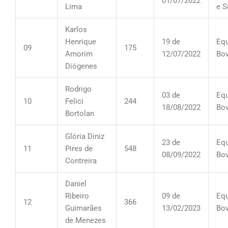
01/07/2022
Lima
e S
Karlos
Henrique
19 de
Equ
09
175
Amorim
12/07/2022
Bov
Diógenes
Rodrigo
03 de
Equ
10
Felici
244
18/08/2022
Bov
Bortolan
Glória Diniz
23 de
Equ
11
Pires de
548
08/09/2022
Bov
Contreira
Daniel
Ribeiro
09 de
Equ
12
366
Guimarães
13/02/2023
Bov
de Menezes