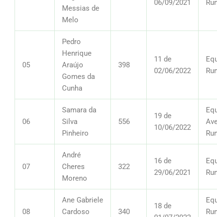
06/09/2021
Ru
Messias de
Melo
Pedro
Henrique
11 de
Equ
05
Araújo
398
02/06/2022
Ru
Gomes da
Cunha
Samara da
Equ
19 de
06
Silva
556
Ave
10/06/2022
Pinheiro
Ru
André
16 de
Equ
07
Cheres
322
29/06/2021
Ru
Moreno
Ane Gabriele
Equ
18 de
08
Cardoso
340
Ru