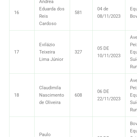
Ândrea
Eduarda dos
04 de
Equ
16
581
Reis
08/11/2023
Bov
Cardoso
Ave
Evilázio
Pei
05 DE
17
Teixeira
327
Equ
10/11/2023
Lima Júnior
Suí
Ru
Ave
Claudimila
Pei
06 DE
18
Nascimento
608
Equ
22/11/2023
de Oliveira
Suí
Ru
Bov
Equ
Paulo