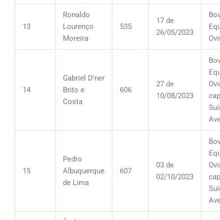
Ronaldo
Bov
17 de
13
Lourenço
535
Equ
26/05/2023
Moreira
Ovi
Bov
Equ
Gabriel D’ner
27 de
Ovi
14
Brito e
606
10/08/2023
cap
Costa
Suí
Av
Bov
Equ
Pedro
03 de
Ovi
15
Albuquerque
607
02/10/2023
cap
de Lima
Suí
Av