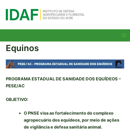
Ir
para
o
conteúdo
Ma
Me
Equinos
PROGRAMA ESTADUAL DE SANIDADE DOS EQUÍDEOS –
PESE/AC
OBJETIVO:
O PNSE visa ao fortalecimento do complexo
agropecuário dos equídeos, por meio de ações
de vigilância e defesa sanitária animal.