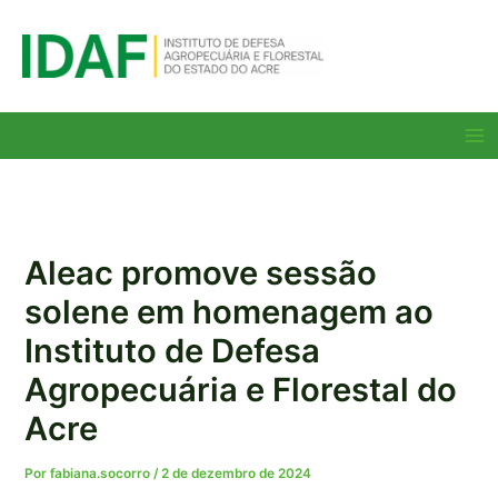
Ir
para
o
conteúdo
Ma
Me
Aleac promove sessão
solene em homenagem ao
Instituto de Defesa
Agropecuária e Florestal do
Acre
Por
fabiana.socorro
/
2 de dezembro de 2024