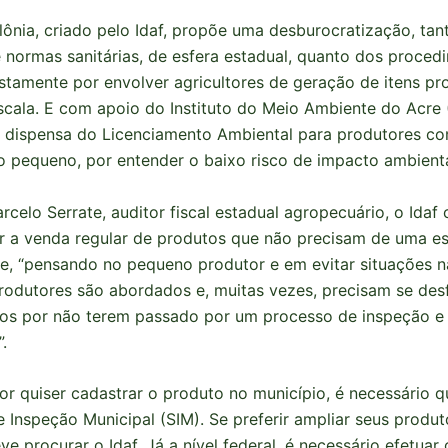
lônia, criado pelo Idaf, propõe uma desburocratização, tan
 normas sanitárias, de esfera estadual, quanto dos proced
justamente por envolver agricultores de geração de itens p
cala. E com apoio do Instituto do Meio Ambiente do Acre 
 dispensa do Licenciamento Ambiental para produtores c
 pequeno, por entender o baixo risco de impacto ambienta
celo Serrate, auditor fiscal estadual agropecuário, o Idaf 
tar a venda regular de produtos que não precisam de uma es
e, “pensando no pequeno produtor e em evitar situações n
odutores são abordados e, muitas vezes, precisam se des
os por não terem passado por um processo de inspeção e
.
or quiser cadastrar o produto no município, é necessário 
e Inspeção Municipal (SIM). Se preferir ampliar seus produt
ve procurar o Idaf. Já a nível federal, é necessário efetuar