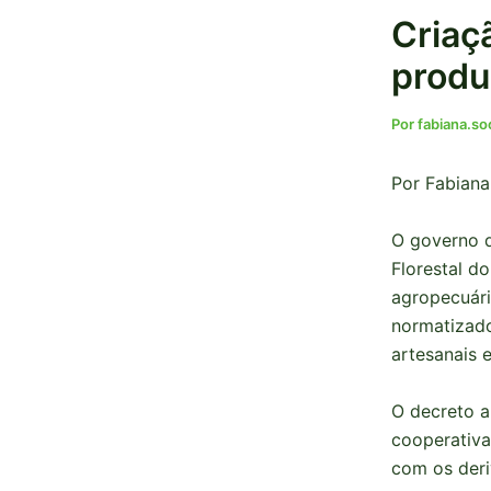
Criaçã
produ
Por
fabiana.s
Por Fabiana
O governo d
Florestal d
agropecuária
normatizado
artesanais 
O decreto a
cooperativa
com os deri