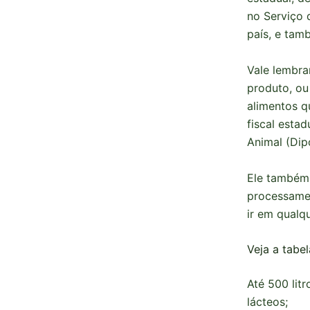
no Serviço 
país, e tam
Vale lembra
produto, ou
alimentos q
fiscal esta
Animal (Dip
Ele também 
processamen
ir em qualq
Veja a tabel
Até 500 lit
lácteos;