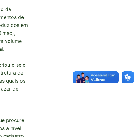
to da
imentos de
roduzidos em
(Imac),
om volume
l.
criou o selo
trutura de
as quais os
fazer de
que procure
os a nível
 o cadastro