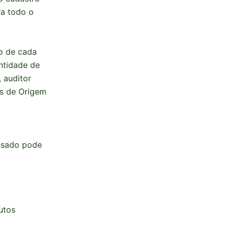
ra todo o
o de cada
antidade de
 auditor
os de Origem
essado pode
utos