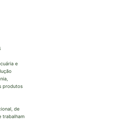
4
cuária e
dução
nia,
s produtos
ional, de
e trabalham