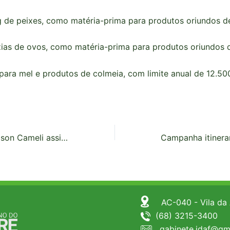
g de peixes, como matéria-prima para produtos oriundos d
ias de ovos, como matéria-prima para produtos oriundos 
para mel e produtos de colmeia, com limite anual de 12.50
Governador Gladson Cameli assina ordem de serviço para recuperação da Biblioteca da Floresta e entrega equipamentos ao Idaf
AC-040 - Vila da
(68) 3215-3400
gabinete.idaf@gm