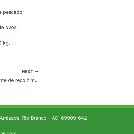
e pescado;
de ovos;
0 kg.
NEXT
Campanha itinerante de recolhimento de embalagens de agrotóxicos chega ao Alto Acre
 Amizade, Rio Branco - AC, 69909-642
ail.com