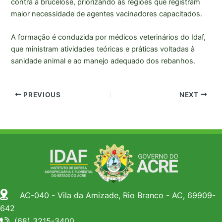
contra a brucelose, priorizando as regiões que registram
maior necessidade de agentes vacinadores capacitados.
A formação é conduzida por médicos veterinários do Idaf,
que ministram atividades teóricas e práticas voltadas à
sanidade animal e ao manejo adequado dos rebanhos.
PREVIOUS
NEXT
AC-040 - Vila da Amizade, Rio Branco - AC, 69909-
642
(68) 3215-3400