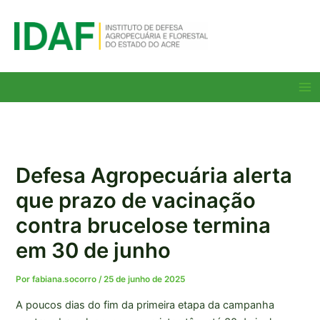
Ir
para
o
conteúdo
Ma
Me
Defesa Agropecuária alerta
que prazo de vacinação
contra brucelose termina
em 30 de junho
Por
fabiana.socorro
/
25 de junho de 2025
A poucos dias do fim da primeira etapa da campanha