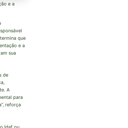
ção e a
e
esponsável
etermina que
entação e a
tam sua
s de
ca,
te. A
mental para
”, reforça
o Idaf ou