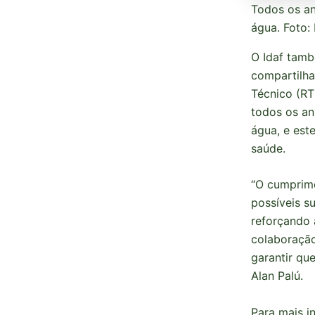
Todos os an
água. Foto:
O Idaf tamb
compartilha
Técnico (RT
todos os an
água, e est
saúde.
“O cumprime
possíveis s
reforçando 
colaboração
garantir qu
Alan Palú.
Para mais i