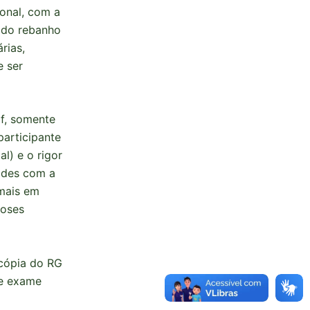
ional, com a
e do rebanho
rias,
e ser
af, somente
articipante
l) e o rigor
dades com a
imais em
noses
 cópia do RG
de exame