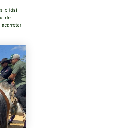
, o Idaf
ão de
 acarretar