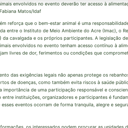
imais envolvidos no evento deverão ter acesso à alimenta
 Fabiana Matos/Idaf
ém reforça que o bem-estar animal é uma responsabilidad
da entre o Instituto de Meio Ambiente do Acre (Imac), o R
) da cavalgada e os próprios participantes. A legislação d
imais envolvidos no evento tenham acesso contínuo à alim
ejam livres de dor, ferimentos ou condições que comprome
nto das exigências legais não apenas protege os rebanho
urtos de doenças, como também evita riscos à saúde públi
a importância de uma participação responsável e conscien
 entre instituições, organizadores e participantes é funda
e esses eventos ocorram de forma tranquila, alegre e segura
nformações, os interessados podem procurar as unidades d