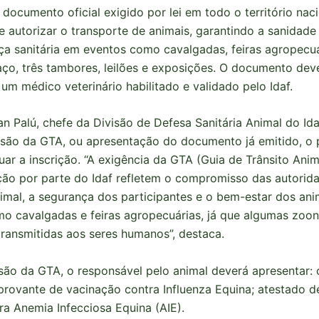
documento oficial exigido por lei em todo o território nac
de autorizar o transporte de animais, garantindo a sanidad
ça sanitária em eventos como cavalgadas, feiras agropecuá
aço, três tambores, leilões e exposições. O documento dev
 um médico veterinário habilitado e validado pelo Idaf.
n Palú, chefe da Divisão de Defesa Sanitária Animal do Id
são da GTA, ou apresentação do documento já emitido, o p
ar a inscrição. “A exigência da GTA (Guia de Trânsito Anima
ação por parte do Idaf refletem o compromisso das autori
imal, a segurança dos participantes e o bem-estar dos an
o cavalgadas e feiras agropecuárias, já que algumas zoo
ransmitidas aos seres humanos”, destaca.
são da GTA, o responsável pelo animal deverá apresentar:
rovante de vacinação contra Influenza Equina; atestado 
ra Anemia Infecciosa Equina (AIE).