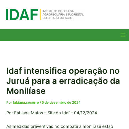
Ir
para
o
conteúdo
Ma
Me
Idaf intensifica operação no
Juruá para a erradicação da
Monilíase
Por
fabiana.socorro
/
5 de dezembro de 2024
Por Fabiana Matos – Site do Idaf – 04/12/2024
As medidas preventivas no combate à monilíase estão