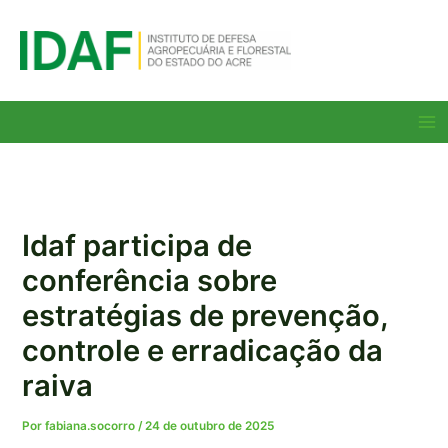
Ir
para
o
conteúdo
Ma
Me
Idaf participa de
conferência sobre
estratégias de prevenção,
controle e erradicação da
raiva
Por
fabiana.socorro
/
24 de outubro de 2025