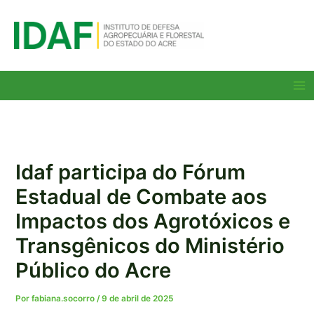
Ir
para
o
conteúdo
Ma
Me
Idaf participa do Fórum
Estadual de Combate aos
Impactos dos Agrotóxicos e
Transgênicos do Ministério
Público do Acre
Por
fabiana.socorro
/
9 de abril de 2025