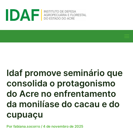
Ir
para
o
conteúdo
Ma
Me
Idaf promove seminário que
consolida o protagonismo
do Acre no enfrentamento
da monilíase do cacau e do
cupuaçu
Por
fabiana.socorro
/
4 de novembro de 2025