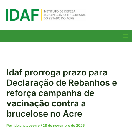
Ir
para
o
conteúdo
Ma
Me
Idaf prorroga prazo para
Declaração de Rebanhos e
reforça campanha de
vacinação contra a
brucelose no Acre
Por
fabiana.socorro
/
28 de novembro de 2025