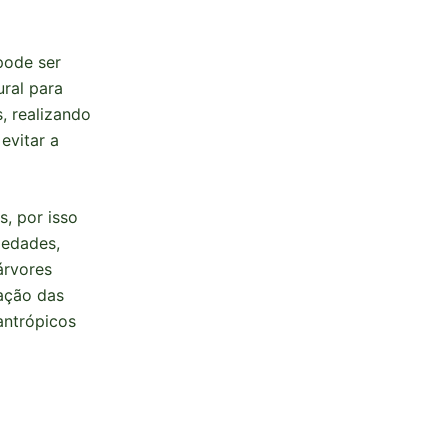
pode ser
ral para
, realizando
evitar a
s, por isso
iedades,
árvores
cação das
nantrópicos