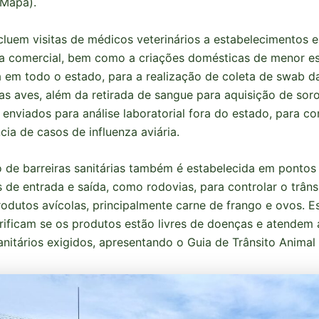
(Mapa).
cluem visitas de médicos veterinários a estabelecimentos 
ra comercial, bem como a criações domésticas de menor e
a em todo o estado, para a realização de coleta de swab da
as aves, além da retirada de sangue para aquisição de soro
enviados para análise laboratorial fora do estado, para c
cia de casos de influenza aviária.
o de barreiras sanitárias também é estabelecida em pontos
s de entrada e saída, como rodovias, para controlar o trâns
rodutos avícolas, principalmente carne de frango e ovos. E
erificam se os produtos estão livres de doenças e atendem
sanitários exigidos, apresentando o Guia de Trânsito Animal