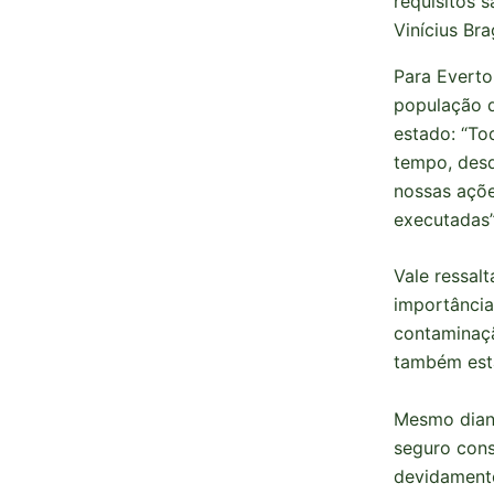
requisitos 
Vinícius Bra
Para Everto
população d
estado: “To
tempo, desd
nossas açõe
executadas”
Vale ressal
importância
contaminaçã
também estã
Mesmo diant
seguro cons
devidamente