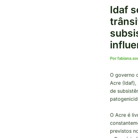
Idaf 
trânsi
subsi
influe
Por
fabiana.s
O governo d
Acre (Idaf),
de subsistê
patogenicid
O Acre é liv
constanteme
previstos no