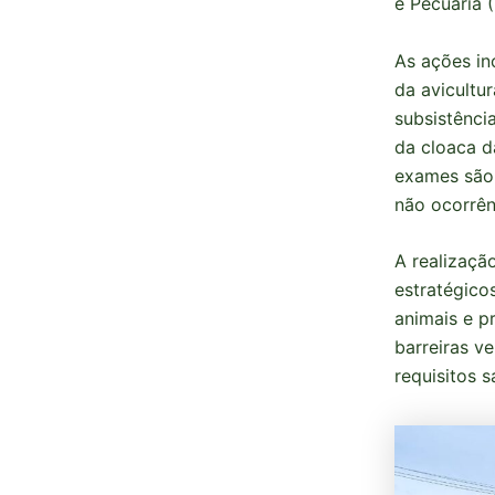
e Pecuária 
As ações in
da avicultu
subsistênci
da cloaca d
exames são 
não ocorrên
A realizaçã
estratégico
animais e p
barreiras v
requisitos 