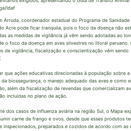
sanitários exigidos, apresentando o Guia de Trânsito Animal 
ga/Idaf
n Arruda, coordenador estadual do Programa de Sanidade 
o Acre pode ficar tranquila, pois o foco da doença não es
das as medidas de vigilância já vêm sendo adotadas ao lo
e o foco da doença em aves silvestres no litoral peruano. 
s de vigilância, fiscalização e conscientização vêm sendo
.
tar que ações educativas direcionadas à população sobre a
 da biossegurança, o manejo adequado das aves e como ev
o, além da fiscalização de revendas que comercializam av
o incluídas no plano de ação.
e dos casos de influenza aviária na região Sul, o Mapa exp
umir carne de frango e ovos, desde que esses produtos t
 inspecionados, preparados e cozidos de acordo com as 