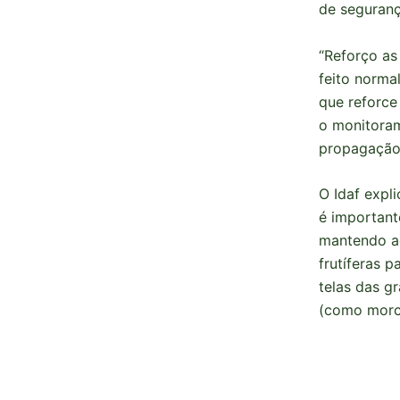
de seguranç
“Reforço as
feito norma
que reforce
o monitoram
propagação 
O Idaf expl
é important
mantendo aç
frutíferas p
telas das g
(como morc