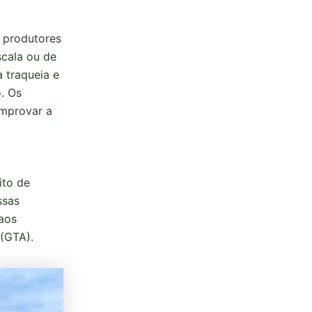
e produtores
scala ou de
 traqueia e
. Os
omprovar a
ito de
ssas
 aos
 (GTA).