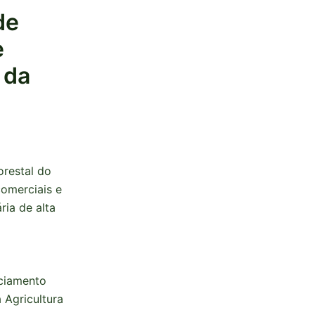
de
e
 da
orestal do
comerciais e
ria de alta
nciamento
 Agricultura