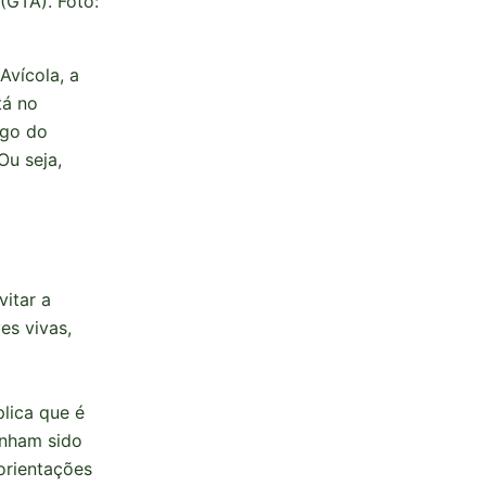
(GTA). Foto:
Avícola, a
tá no
ngo do
Ou seja,
itar a
es vivas,
lica que é
enham sido
orientações