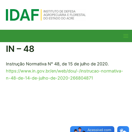
Ir
para
o
conteúdo
Ma
Me
IN – 48
Instrução Normativa N° 48, de 15 de julho de 2020.
https://www.in.gov.br/en/web/dou/-/instrucao-normativa-
n-48-de-14-de-julho-de-2020-266804871