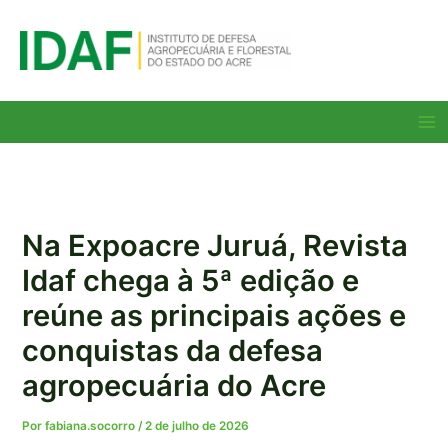
Ir
para
o
conteúdo
Ma
Me
Na Expoacre Juruá, Revista
Idaf chega à 5ª edição e
reúne as principais ações e
conquistas da defesa
agropecuária do Acre
Por
fabiana.socorro
/
2 de julho de 2026