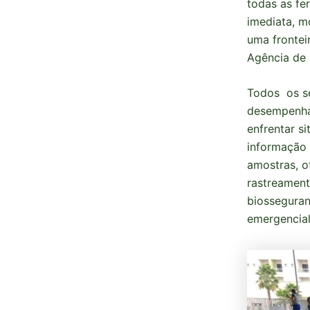
todas as fer
imediata, m
uma fronteir
Agência de
Todos os se
desempenham
enfrentar si
informação 
amostras, o
rastreament
biosseguran
emergencial