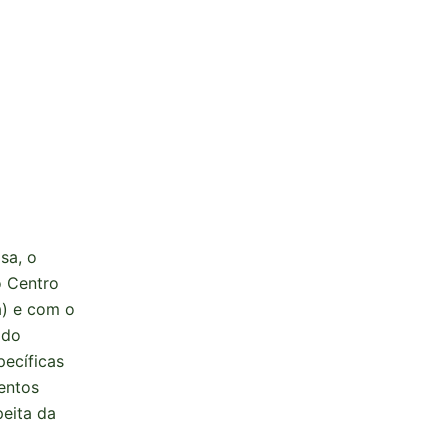
sa, o
o Centro
a) e com o
 do
pecíficas
entos
peita da