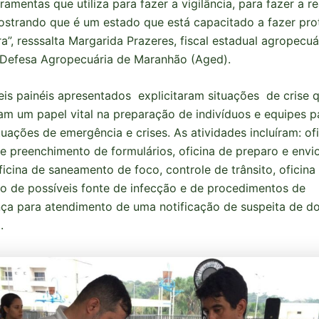
ramentas que utiliza para fazer a vigilância, para fazer a r
ostrando que é um estado que está capacitado a fazer pr
a”, resssalta Margarida Prazeres, fiscal estadual agropecuá
 Defesa Agropecuária de Maranhão (Aged).
is painéis apresentados explicitaram situações de crise 
 um papel vital na preparação de indivíduos e equipes p
tuações de emergência e crises. As atividades incluíram: of
e preenchimento de formulários, oficina de preparo e envi
ficina de saneamento de foco, controle de trânsito, oficina
o de possíveis fonte de infecção e de procedimentos de
ça para atendimento de uma notificação de suspeita de d
.