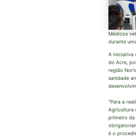
Médicos vet
durante uma
A iniciativ
do Acre, po
região Nor
sanidade an
desenvolvim
“Para a real
Agricultura
primeiro da
obrigatoria
é o procedi