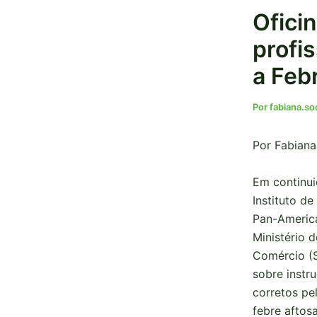
Ofici
profi
a Feb
Por
fabiana.s
Por Fabiana
Em continui
Instituto d
Pan-America
Ministério d
Comércio (S
sobre instr
corretos pel
febre aftosa