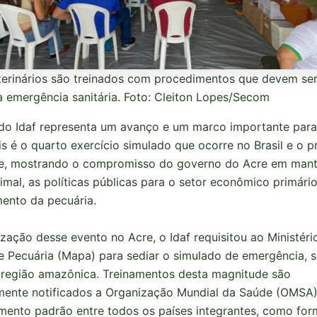
erinários são treinados com procedimentos que devem se
 emergência sanitária. Foto: Cleiton Lopes/Secom
a do Idaf representa um avanço e um marco importante par
is é o quarto exercício simulado que ocorre no Brasil e o p
te, mostrando o compromisso do governo do Acre em mant
imal, as políticas públicas para o setor econômico primári
ento da pecuária.
ização desse evento no Acre, o Idaf requisitou ao Ministéri
 e Pecuária (Mapa) para sediar o simulado de emergência, 
 região amazônica. Treinamentos desta magnitude são
mente notificados a Organização Mundial da Saúde (OMSA)
mento padrão entre todos os países integrantes, como for