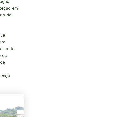
eação
oteção em
rio da
que
ara
icina de
o de
 de
oença