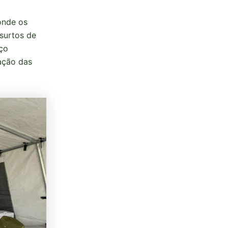
onde os
surtos de
iço
nação das