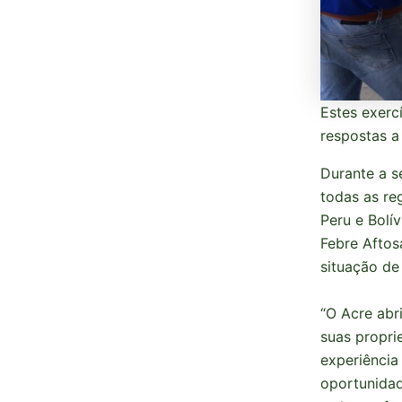
Estes exerc
respostas a
Durante a s
todas as re
Peru e Bolí
Febre Aftos
situação de
“O Acre abri
suas propri
experiência
oportunidad