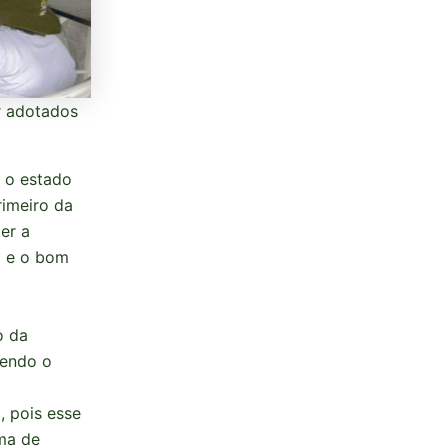
r adotados
a o estado
rimeiro da
er a
o e o bom
o da
sendo o
, pois esse
ma de