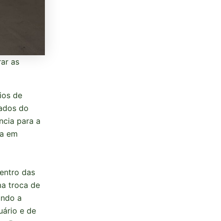
rar as
ios de
dados do
ncia para a
ta em
dentro das
ma troca de
ando a
uário e de