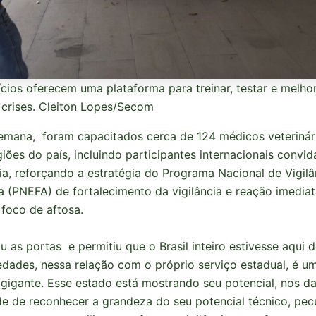
ícios oferecem uma plataforma para treinar, testar e melho
 crises. Cleiton Lopes/Secom
emana, foram capacitados cerca de 124 médicos veterinár
giões do país, incluindo participantes internacionais convi
via, reforçando a estratégia do Programa Nacional de Vigilâ
a (PNEFA) de fortalecimento da vigilância e reação imedia
 foco de aftosa.
u as portas e permitiu que o Brasil inteiro estivesse aqui 
edades, nessa relação com o próprio serviço estadual, é u
 gigante. Esse estado está mostrando seu potencial, nos d
e de reconhecer a grandeza do seu potencial técnico, pec